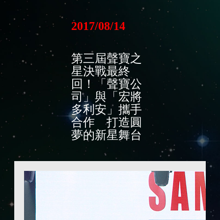
2017/08/14
第三屆聲寶之
星決戰最終
回！「聲寶公
司」與「宏將
多利安」攜手
合作 打造圓
夢的新星舞台